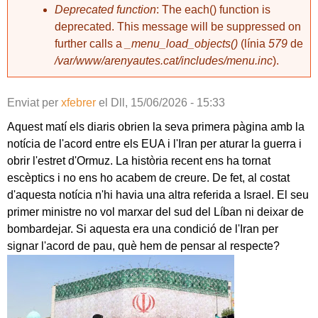
Deprecated function
: The each() function is
deprecated. This message will be suppressed on
further calls a
_menu_load_objects()
(línia
579
de
/var/www/arenyautes.cat/includes/menu.inc
).
Enviat per
xfebrer
el
Dll, 15/06/2026 - 15:33
Aquest matí els diaris obrien la seva primera pàgina amb la
notícia de l'acord entre els EUA i l'Iran per aturar la guerra i
obrir l'estret d'Ormuz. La història recent ens ha tornat
escèptics i no ens ho acabem de creure. De fet, al costat
d'aquesta notícia n'hi havia una altra referida a Israel. El seu
primer ministre no vol marxar del sud del Líban ni deixar de
bombardejar. Si aquesta era una condició de l'Iran per
signar l'acord de pau, què hem de pensar al respecte?