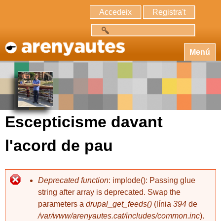
Accedeix
Registra't
Cerca
Menú
Escepticisme davant
l'acord de pau
Deprecated function
: implode(): Passing glue
string after array is deprecated. Swap the
parameters a
drupal_get_feeds()
(línia
394
de
/var/www/arenyautes.cat/includes/common.inc
).