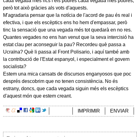
cada vegada més rics i els pobres cada vegada més pobres,
però tot això gràcies als vots d'aquests.
M'agradaria pensar que la notícia de l'acord de pau és real i
efectiva, i que els escèptics ens ho hem d'empassar, però
tinc la sensació que una vegada més tot quedarà en no res.
Quantes vegades no ens han venut que la seva intercisió ha
estat clau per aconseguir la pau? Recordeu què passa a
Ucraïna? Què li passa al Front Polisario, i aquí també amb
la contribució de l'Estat espanyol, i especialment el govern
socialista?
Estem una mica cansats de discursos enganyosos que poc
després descobrim que no tenen consistència. No és
estrany, doncs, que cada vegada siguin més els escèptics
d'aquest món que estem creant.
IMPRIMIR
ENVIAR