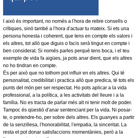
I això és important, no només a l'hora de rebre consells o
crítiques, sinó també a l'hora d'actuar tu mateix. Si ets una
persona honesta i coherent, que tens en compte els valors i
els altres, tot allò que diguis o facis serà tingut en compte i
ben considerat. Si només parles perquè tens boca, i el teu
exemple de vida fa aigües, ja pots anar dient, que els altres
no ho tindran en compte.
És per això que no tothom pot influir en els altres. Qui té
personalitat, credibilitat i practica allò que predica, té tots els
punts del món per ser respectat. Ho pots aplicar a la vida
professional, a la política, a les activitats del lleure i a la
família. No es tracta de parlar més alt ni tenir molt de poder.
Tampoc és qüestió d'anar sentenciant per la vida. Ni posar-
te, o pretendre-ho, per sobre dels altres. Els guanyes a partir
de la senzillesa, l'honorabilitat, l'empatia, la sinceritat. La
resta et pot donar satisfaccions momentànies, però a la