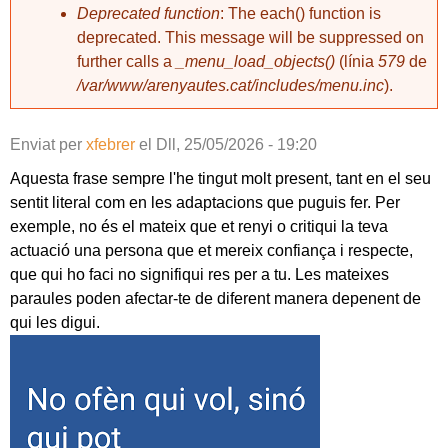
Deprecated function
: The each() function is
deprecated. This message will be suppressed on
further calls a
_menu_load_objects()
(línia
579
de
/var/www/arenyautes.cat/includes/menu.inc
).
Enviat per
xfebrer
el
Dll, 25/05/2026 - 19:20
Aquesta frase sempre l'he tingut molt present, tant en el seu
sentit literal com en les adaptacions que puguis fer. Per
exemple, no és el mateix que et renyi o critiqui la teva
actuació una persona que et mereix confiança i respecte,
que qui ho faci no signifiqui res per a tu. Les mateixes
paraules poden afectar-te de diferent manera depenent de
qui les digui.