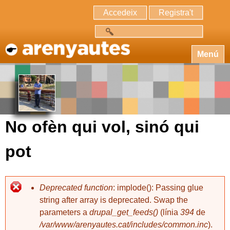
Accedeix
Registra't
Cerca
Menú
No ofèn qui vol, sinó qui
pot
Deprecated function
: implode(): Passing glue
string after array is deprecated. Swap the
parameters a
drupal_get_feeds()
(línia
394
de
/var/www/arenyautes.cat/includes/common.inc
).