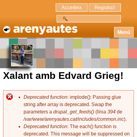
Accedeix
Registra't
Cerca
Menú
Xalant amb Edvard Grieg!
Deprecated function
: implode(): Passing glue
string after array is deprecated. Swap the
parameters a
drupal_get_feeds()
(línia
394
de
/var/www/arenyautes.cat/includes/common.inc
).
Deprecated function
: The each() function is
deprecated. This message will be suppressed on