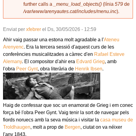
further calls a
_menu_load_objects()
(línia
579
de
/var/www/arenyautes.cat/includes/menu.inc
).
Enviat per
xfebrer
el
Ds, 30/05/2026 - 12:59
Ahir vaig passar una estona molt agradable a l'
Ateneu
Arenyenc
. Era la tercera sessió d'aquest curs de les
conferències musicalitzades a càrrec d'en
Rafael Esteve
Alemany
. El compositor d'ahir era
Edvard Grieg
, amb
l'obra
Peer Gynt
, obra literària de
Henrik Ibsen
.
Haig de confessar que soc un enamorat de Grieg i em conec
força bé l'obra Peer Gynt. Vaig tenir la sort de navegar pels
fiords noruecs amb la seva música i visitar la
casa museu de
Troldhaugen
, molt a prop de
Bergen
, ciutat on va néixer
l'any 1843.