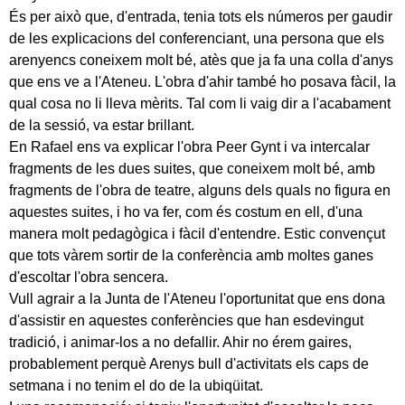
És per això que, d'entrada, tenia tots els números per gaudir
de les explicacions del conferenciant, una persona que els
arenyencs coneixem molt bé, atès que ja fa una colla d'anys
que ens ve a l'Ateneu. L'obra d'ahir també ho posava fàcil, la
qual cosa no li lleva mèrits. Tal com li vaig dir a l'acabament
de la sessió, va estar brillant.
En Rafael ens va explicar l'obra Peer Gynt i va intercalar
fragments de les dues suites, que coneixem molt bé, amb
fragments de l'obra de teatre, alguns dels quals no figura en
aquestes suites, i ho va fer, com és costum en ell, d'una
manera molt pedagògica i fàcil d'entendre. Estic convençut
que tots vàrem sortir de la conferència amb moltes ganes
d'escoltar l'obra sencera.
Vull agrair a la Junta de l'Ateneu l'oportunitat que ens dona
d'assistir en aquestes conferències que han esdevingut
tradició, i animar-los a no defallir. Ahir no érem gaires,
probablement perquè Arenys bull d'activitats els caps de
setmana i no tenim el do de la ubiqüitat.