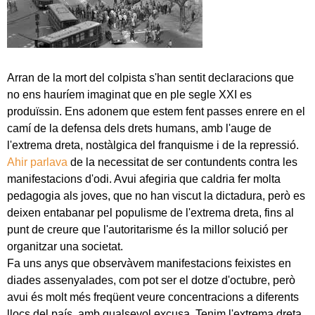
Arran de la mort del colpista s'han sentit declaracions que
no ens hauríem imaginat que en ple segle XXI es
produïssin. Ens adonem que estem fent passes enrere en el
camí de la defensa dels drets humans, amb l'auge de
l'extrema dreta, nostàlgica del franquisme i de la repressió.
Ahir parlava
de la necessitat de ser contundents contra les
manifestacions d'odi. Avui afegiria que caldria fer molta
pedagogia als joves, que no han viscut la dictadura, però es
deixen entabanar pel populisme de l'extrema dreta, fins al
punt de creure que l'autoritarisme és la millor solució per
organitzar una societat.
Fa uns anys que observàvem manifestacions feixistes en
diades assenyalades, com pot ser el dotze d'octubre, però
avui és molt més freqüent veure concentracions a diferents
llocs del país, amb qualsevol excusa. Tenim l'extrema dreta