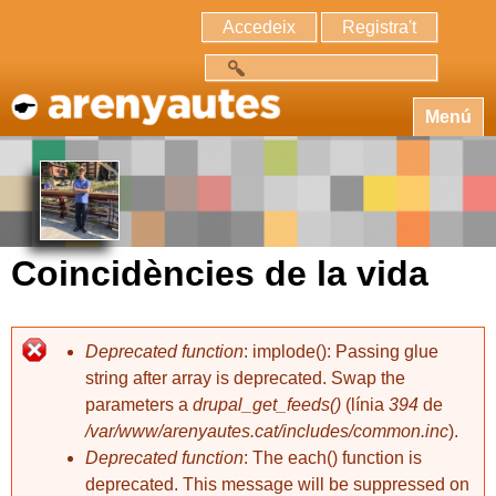
Accedeix
Registra't
Cerca
Menú
Coincidències de la vida
Deprecated function
: implode(): Passing glue
string after array is deprecated. Swap the
parameters a
drupal_get_feeds()
(línia
394
de
/var/www/arenyautes.cat/includes/common.inc
).
Deprecated function
: The each() function is
deprecated. This message will be suppressed on