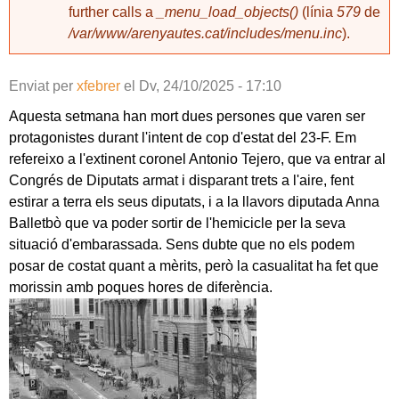
further calls a
_menu_load_objects()
(línia
579
de
/var/www/arenyautes.cat/includes/menu.inc
).
Enviat per
xfebrer
el
Dv, 24/10/2025 - 17:10
Aquesta setmana han mort dues persones que varen ser
protagonistes durant l'intent de cop d'estat del 23-F. Em
refereixo a l'extinent coronel Antonio Tejero, que va entrar al
Congrés de Diputats armat i disparant trets a l'aire, fent
estirar a terra els seus diputats, i a la llavors diputada Anna
Balletbò que va poder sortir de l'hemicicle per la seva
situació d'embarassada. Sens dubte que no els podem
posar de costat quant a mèrits, però la casualitat ha fet que
morissin amb poques hores de diferència.