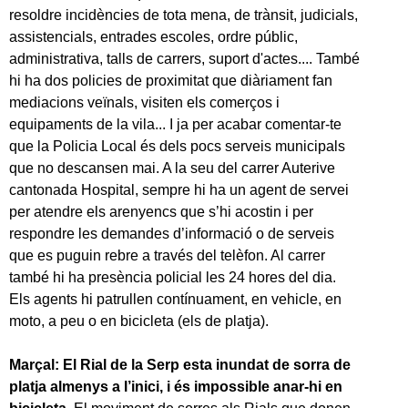
resoldre incidències de tota mena, de trànsit, judicials,
assistencials, entrades escoles, ordre públic,
administrativa, talls de carrers, suport d'actes.... També
hi ha dos policies de proximitat que diàriament fan
mediacions veïnals, visiten els comerços i
equipaments de la vila... I ja per acabar comentar-te
que la Policia Local és dels pocs serveis municipals
que no descansen mai. A la seu del carrer Auterive
cantonada Hospital, sempre hi ha un agent de servei
per atendre els arenyencs que s’hi acostin i per
respondre les demandes d’informació o de serveis
que es puguin rebre a través del telèfon. Al carrer
també hi ha presència policial les 24 hores del dia.
Els agents hi patrullen contínuament, en vehicle, en
moto, a peu o en bicicleta (els de platja).
Marçal: El Rial de la Serp esta inundat de sorra de
platja almenys a l’inici, i és impossible anar-hi en