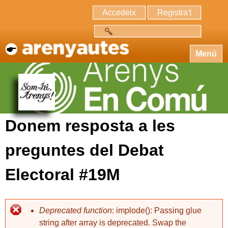
Accedeix
Registra't
Cerca
Menú
Donem resposta a les
preguntes del Debat
Electoral #19M
Deprecated function
: implode(): Passing glue
string after array is deprecated. Swap the