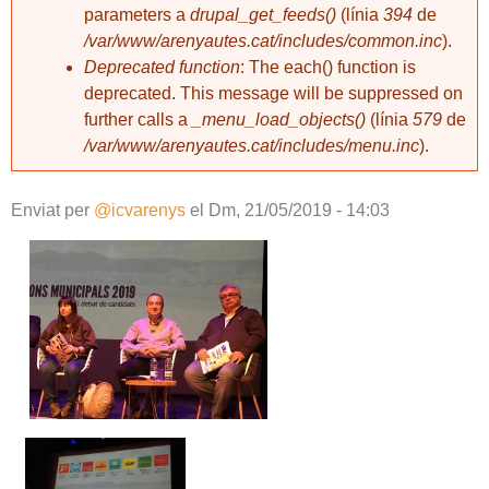
parameters a
drupal_get_feeds()
(línia
394
de
/var/www/arenyautes.cat/includes/common.inc
).
Deprecated function
: The each() function is
deprecated. This message will be suppressed on
further calls a
_menu_load_objects()
(línia
579
de
/var/www/arenyautes.cat/includes/menu.inc
).
Enviat per
@icvarenys
el
Dm, 21/05/2019 - 14:03