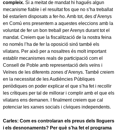
compleix.
Si a meitat de mandat hi hagués algun
mecanisme fiable i el resultat fos que no s’ha treballat
bé estaríem disposats a fer-ho. Amb tot, des d’Arenys
en Comú ens presentem a aquestes eleccions amb la
voluntat de fer un bon treball per Arenys durant tot el
mandat. Creiem que la fiscalització de la nostra feina
no només l’ha de fer la oposició sinó també els
vilatans. Per això per a nosaltres és molt important
establir mecanismes reals de participació com el
Consell de Poble amb representació dels veïns i
Veïnes de les diferents zones d’Arenys. També creiem
en la necessitat de les Audiències Públiques
periòdiques on poder explicar el que s’ha fet i recollir
les crítiques per tal de millorar i complir amb el que els
vilatans ens demanen. I finalment creiem que cal
potenciar les xarxes socials i cíviques independents.
Carles: Com es controlaran els preus dels lloguers
i els desnonaments? Per què s’ha fet el programa