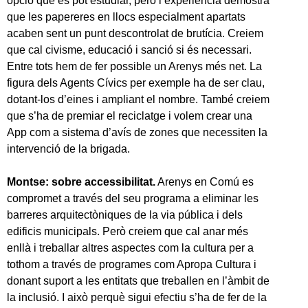
opció que es pot estudiar, però l’experiència demostra
que les papereres en llocs especialment apartats
acaben sent un punt descontrolat de brutícia. Creiem
que cal civisme, educació i sanció si és necessari.
Entre tots hem de fer possible un Arenys més net. La
figura dels Agents Cívics per exemple ha de ser clau,
dotant-los d’eines i ampliant el nombre. També creiem
que s’ha de premiar el reciclatge i volem crear una
App com a sistema d’avís de zones que necessiten la
intervenció de la brigada.
Montse: sobre accessibilitat.
Arenys en Comú es
compromet a través del seu programa a eliminar les
barreres arquitectòniques de la via pública i dels
edificis municipals. Però creiem que cal anar més
enllà i treballar altres aspectes com la cultura per a
tothom a través de programes com Apropa Cultura i
donant suport a les entitats que treballen en l’àmbit de
la inclusió. I això perquè sigui efectiu s’ha de fer de la