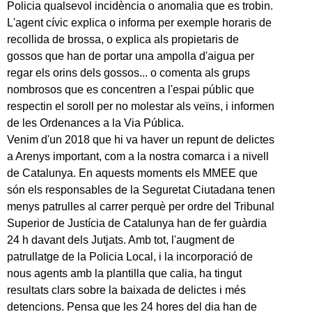
Policia qualsevol incidència o anomalia que es trobin.
L'agent cívic explica o informa per exemple horaris de
recollida de brossa, o explica als propietaris de
gossos que han de portar una ampolla d'aigua per
regar els orins dels gossos... o comenta als grups
nombrosos que es concentren a l'espai públic que
respectin el soroll per no molestar als veïns, i informen
de les Ordenances a la Via Pública.
Venim d'un 2018 que hi va haver un repunt de delictes
a Arenys important, com a la nostra comarca i a nivell
de Catalunya. En aquests moments els MMEE que
són els responsables de la Seguretat Ciutadana tenen
menys patrulles al carrer perquè per ordre del Tribunal
Superior de Justícia de Catalunya han de fer guàrdia
24 h davant dels Jutjats. Amb tot, l'augment de
patrullatge de la Policia Local, i la incorporació de
nous agents amb la plantilla que calia, ha tingut
resultats clars sobre la baixada de delictes i més
detencions. Pensa que les 24 hores del dia han de