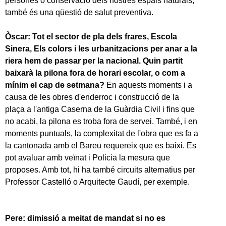
persones o conservació dels nostres espais naturals,
també és una qüestió de salut preventiva.
Òscar: Tot el sector de pla dels frares, Escola
Sinera, Els colors i les urbanitzacions per anar a la
riera hem de passar per la nacional. Quin partit
baixarà la pilona fora de horari escolar, o com a
mínim el cap de setmana?
En aquests moments i a
causa de les obres d'enderroc i construcció de la
plaça a l'antiga Caserna de la Guàrdia Civil i fins que
no acabi, la pilona es troba fora de servei. També, i en
moments puntuals, la complexitat de l'obra que es fa a
la cantonada amb el Bareu requereix que es baixi. Es
pot avaluar amb veïnat i Policia la mesura que
proposes. Amb tot, hi ha també circuits alternatius per
Professor Castelló o Arquitecte Gaudí, per exemple.
Pere: dimissió a meitat de mandat si no es