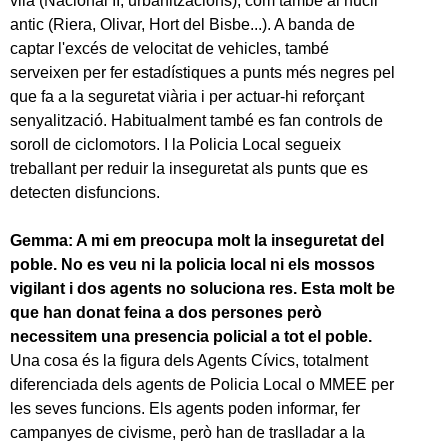
vila (Nacional II, urbanitzacions), com també al nucli
antic (Riera, Olivar, Hort del Bisbe...). A banda de
captar l'excés de velocitat de vehicles, també
serveixen per fer estadístiques a punts més negres pel
que fa a la seguretat viària i per actuar-hi reforçant
senyalització. Habitualment també es fan controls de
soroll de ciclomotors. I la Policia Local segueix
treballant per reduir la inseguretat als punts que es
detecten disfuncions.
Gemma: A mi em preocupa molt la inseguretat del
poble. No es veu ni la policia local ni els mossos
vigilant i dos agents no soluciona res. Esta molt be
que han donat feina a dos persones però
necessitem una presencia policial a tot el poble.
Una cosa és la figura dels Agents Cívics, totalment
diferenciada dels agents de Policia Local o MMEE per
les seves funcions. Els agents poden informar, fer
campanyes de civisme, però han de traslladar a la