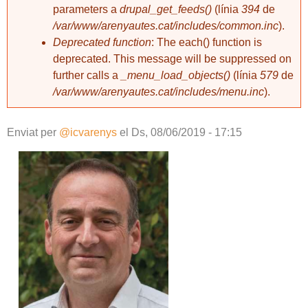
parameters a
drupal_get_feeds()
(línia
394
de
/var/www/arenyautes.cat/includes/common.inc
).
Deprecated function
: The each() function is
deprecated. This message will be suppressed on
further calls a
_menu_load_objects()
(línia
579
de
/var/www/arenyautes.cat/includes/menu.inc
).
Enviat per
@icvarenys
el
Ds, 08/06/2019 - 17:15