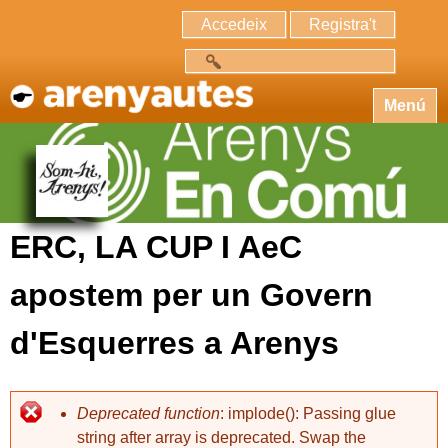
Accedeix
Registra't
Cerca
Menú
ERC, LA CUP I AeC
apostem per un Govern
d'Esquerres a Arenys
Deprecated function
: implode(): Passing glue
string after array is deprecated. Swap the