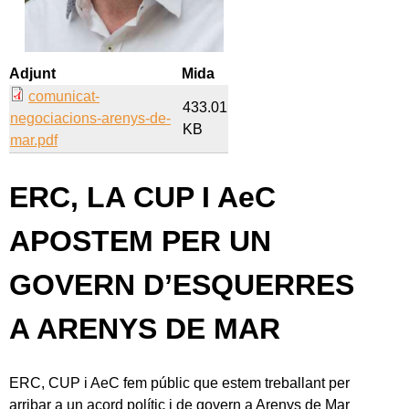
Adjunt
Mida
comunicat-
433.01
negociacions-arenys-de-
KB
mar.pdf
ERC, LA CUP I AeC
APOSTEM PER UN
GOVERN D’ESQUERRES
A ARENYS DE MAR
ERC, CUP i AeC fem públic que estem treballant per
arribar a un acord polític i de govern a Arenys de Mar