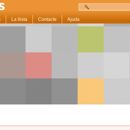
Cerca
Formulari de c
u
La llista
Contacte
Ajuda