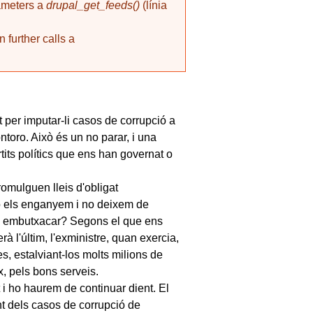
rameters a
drupal_get_feeds()
(línia
 further calls a
 per imputar-li casos de corrupció a
ntoro. Això és un no parar, i una
its polítics que ens han governat o
mulguen lleis d'obligat
o els enganyem i no deixem de
in embutxacar? Segons el que ens
à l'últim, l'exministre, quan exercia,
, estalviant-los molts milions de
x, pels bons serveis.
 i ho haurem de continuar dient. El
t dels casos de corrupció de