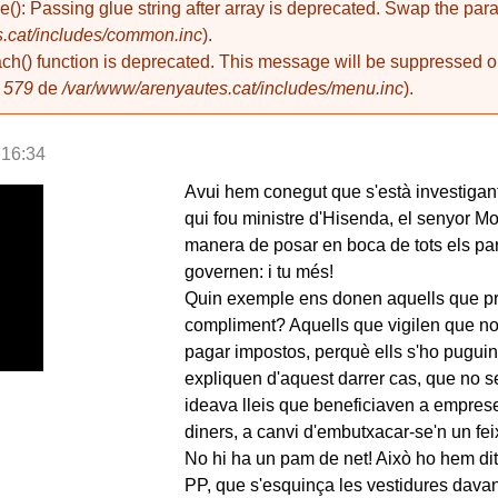
de(): Passing glue string after array is deprecated. Swap the pa
.cat/includes/common.inc
).
ach() function is deprecated. This message will be suppressed on
a
579
de
/var/www/arenyautes.cat/includes/menu.inc
).
 16:34
Avui hem conegut que s'està investigant
qui fou ministre d'Hisenda, el senyor Mo
manera de posar en boca de tots els part
governen: i tu més!
Quin exemple ens donen aquells que pro
compliment? Aquells que vigilen que n
pagar impostos, perquè ells s'ho pugu
expliquen d'aquest darrer cas, que no ser
ideava lleis que beneficiaven a empreses
diners, a canvi d'embutxacar-se'n un fei
No hi ha un pam de net! Això ho hem dit
PP, que s'esquinça les vestidures davan