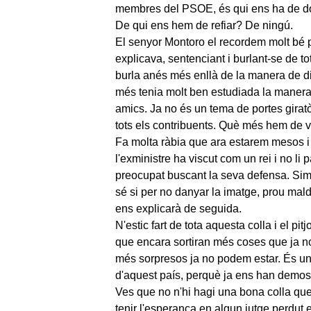
membres del PSOE, és qui ens ha de do
De qui ens hem de refiar? De ningú.
El senyor Montoro el recordem molt bé pe
explicava, sentenciant i burlant-se de
burla anés més enllà de la manera de di
més tenia molt ben estudiada la manera d
amics. Ja no és un tema de portes giratò
tots els contribuents. Què més hem de 
Fa molta ràbia que ara estarem mesos i
l'exministre ha viscut com un rei i no li
preocupat buscant la seva defensa. Simp
sé si per no danyar la imatge, prou mald
ens explicarà de seguida.
N'estic fart de tota aquesta colla i el pit
que encara sortiran més coses que ja n
més sorpresos ja no podem estar. És un f
d'aquest país, perquè ja ens han demost
Ves que no n'hi hagi una bona colla q
tenir l'esperança en algun jutge perdut