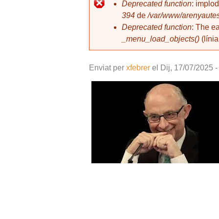
l
Deprecated function
: implo
394
de
/var/www/arenyautes
Missatge d'error
Deprecated function
: The e
_menu_load_objects()
(líni
Enviat per
xfebrer
el
Dij, 17/07/2025 -
montoro.jpeg