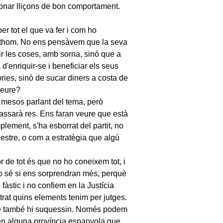
nar lliçons de bon comportament.
r tot el que va fer i com ho
 tothom. No ens pensàvem que la seva
r les coses, amb sorna, sinó que a
'enriquir-se i beneficiar els seus
ries, sinó de sucar diners a costa de
veure?
 mesos parlant del tema, però
 passarà res. Ens faran veure que està
lement, s'ha esborrat del partit, no
estre, o com a estratègia que algú
jor de tot és que no ho coneixem tot, i
o sé si ens sorprendran més, perquè
àstic i no confiem en la Justícia
rat quins elements tenim per jutges.
ue també hi suquessin. Només podem
 en alguna província espanyola que,