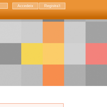
Accedeix
Registra't
erca