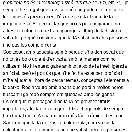
problema no és la tecnologia sinó l’ús que se’n fa, etc.?
”, i jo
sempre he cregut que la valoració que podem fer de totes
les coses és precisament l'ús que se'n fa. Parla de la
irrupció de la IA i deixa clar que no es pot comparar amb
altres tecnologies que han aparegut al llarg de la història,
sobretot perquè considera que la IA substitueix les persones
i no pas les complementa.
Soc tossut amb aquesta opinió perquè s’ha demostrat que
no tot és bo o dolent d’entrada, sinó la manera com ho
utilitzem. No hi entenc gaire amb tot això de la intel·ligència
artificial, però el poc ús que n’he fet ha estat ben profitós i
m’ha ajudat a l’hora de cercar temes, conceptes i elements a
la xarxa. Res a veure amb abans que perdia moltes hores
buscant i gairebé sempre em quedava amb les ganes.
És cert que la propagació de la IA ha provocat fraus
importants, afectant molta gent. Els delinqüents de sempre
han trobat en la IA una manera més fàcil i ràpida d’estafar.
Sáez diu que la IA no ens complementa, com va ser la
calculadora o l’ordinador, sinó que substitueix les persones.