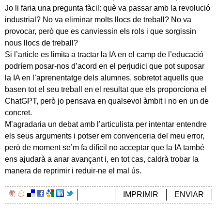
Jo li faria una pregunta fàcil: què va passar amb la revolució
industrial? No va eliminar molts llocs de treball? No va
provocar, però que es canviessin els rols i que sorgissin
nous llocs de treball?
Si l’article es limita a tractar la IA en el camp de l’educació
podríem posar-nos d’acord en el perjudici que pot suposar
la IA en l’aprenentatge dels alumnes, sobretot aquells que
basen tot el seu treball en el resultat que els proporciona el
ChatGPT, però jo pensava en qualsevol àmbit i no en un de
concret.
M’agradaria un debat amb l’articulista per intentar entendre
els seus arguments i potser em convenceria del meu error,
però de moment se’m fa difícil no acceptar que la IA també
ens ajudarà a anar avançant i, en tot cas, caldrà trobar la
manera de reprimir i reduir-ne el mal ús.
IMPRIMIR
ENVIAR