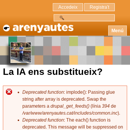
Accedeix
Registra't
Cerca
Menú
La IA ens substitueix?
Deprecated function
: implode(): Passing glue
string after array is deprecated. Swap the
parameters a
drupal_get_feeds()
(línia
394
de
/var/www/arenyautes.cat/includes/common.inc
).
Deprecated function
: The each() function is
deprecated. This message will be suppressed on