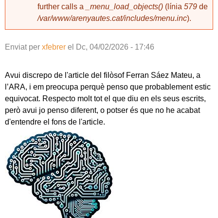
further calls a
_menu_load_objects()
(línia
579
de
/var/www/arenyautes.cat/includes/menu.inc
).
Enviat per
xfebrer
el
Dc, 04/02/2026 - 17:46
Avui discrepo de l'article del filòsof Ferran Sáez Mateu, a
l’ARA, i em preocupa perquè penso que probablement estic
equivocat. Respecto molt tot el que diu en els seus escrits,
però avui jo penso diferent, o potser és que no he acabat
d'entendre el fons de l'article.