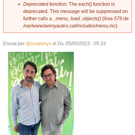
Deprecated function
: The each() function is
deprecated. This message will be suppressed on
further calls a
_menu_load_objects()
(línia
579
de
/var/www/arenyautes.cat/includes/menu.inc
).
Enviat per
@icvarenys
el
Dv, 05/05/2023 - 05:33