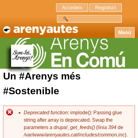
Accedeix
Registra't
Cerca
Menú
Un #Arenys més
#Sostenible
Deprecated function
: implode(): Passing glue
string after array is deprecated. Swap the
parameters a
drupal_get_feeds()
(línia
394
de
/var/www/arenyautes.cat/includes/common.inc
).