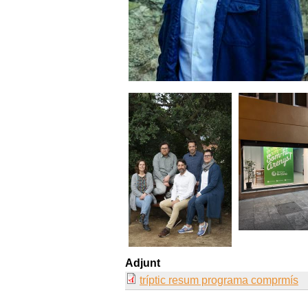
tots5.jpg
local.jpg
Adjunt
tríptic resum programa comprmís