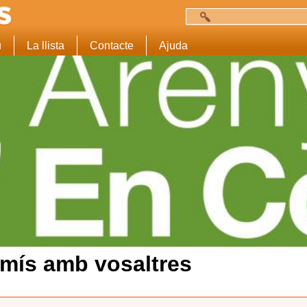
Cerca
Formulari de c
u
La llista
Contacte
Ajuda
mís amb vosaltres