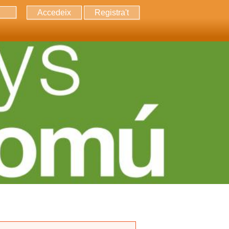
Accedeix
Registra't
erca