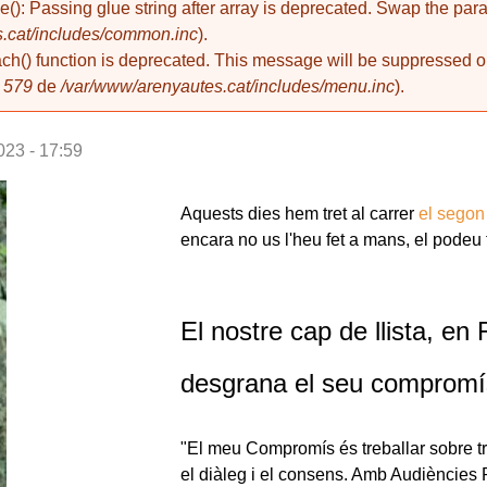
de(): Passing glue string after array is deprecated. Swap the pa
.cat/includes/common.inc
).
ach() function is deprecated. This message will be suppressed on
a
579
de
/var/www/arenyautes.cat/includes/menu.inc
).
023 - 17:59
Aquests dies hem tret al carrer
el segon
encara no us l'heu fet a mans, el podeu 
El nostre cap de llista, en
desgrana el seu compromí
"El meu Compromís és treballar sobre tr
el diàleg i el consens. Amb Audiències 