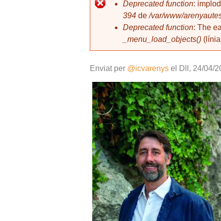
l
Deprecated function
: implo
394
de
/var/www/arenyautes
Missatge d'error
Deprecated function
: The e
_menu_load_objects()
(líni
Enviat per
@icvarenys
el
Dll, 24/04/2
ricard.jpg