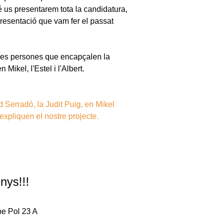
é us presentarem tota la candidatura,
presentació que vam fer el passat
res persones que encapçalen la
 Mikel, l'Estel i l'Albert.
d Serradó, la Judit Puig, en Mikel
s expliquen el nostre projecte.
nys!!!
sbe Pol 23 A