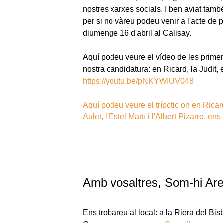
nostres xarxes socials. I ben aviat tamb
per si no vàreu podeu venir a l'acte de 
diumenge 16 d'abril al Calisay.
Aquí podeu veure el vídeo de les prime
nostra candidatura: en Ricard, la Judit, en
https://youtu.be/pNKYWIUV048
Aquí podeu veure el trípctic on en Ricar
Aulet, l'Estel Martí i l'Albert Pizarro, en
Amb vosaltres, Som-hi Are
Ens trobareu al local: a la Riera del Bi