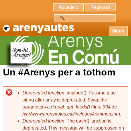
Accedeix
Registra't
Cerca
Menú
Un #Arenys per a tothom
Deprecated function
: implode(): Passing glue
string after array is deprecated. Swap the
parameters a
drupal_get_feeds()
(línia
394
de
/var/www/arenyautes.cat/includes/common.inc
).
Deprecated function
: The each() function is
deprecated. This message will be suppressed on