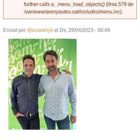
further calls a
_menu_load_objects()
(línia
579
de
/var/www/arenyautes.cat/includes/menu.inc
).
Enviat per
@icvarenys
el
Ds, 29/04/2023 - 06:49