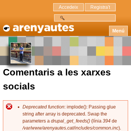
Accedeix
Registra't
Cerca
Menú
Comentaris a les xarxes
socials
Deprecated function
: implode(): Passing glue
string after array is deprecated. Swap the
parameters a
drupal_get_feeds()
(línia
394
de
/var/www/arenyautes.cat/includes/common.inc
).