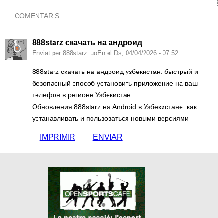
COMENTARIS
888starz скачать на андроид
Enviat per 888starz_uoEn el Ds, 04/04/2026 - 07:52
888starz скачать на андроид узбекистан: быстрый и
безопасный способ установить приложение на ваш
телефон в регионе Узбекистан.
Обновления 888starz на Android в Узбекистане: как
устанавливать и пользоваться новыми версиями
IMPRIMIR
ENVIAR