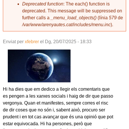
Deprecated function
: The each() function is
deprecated. This message will be suppressed on
further calls a
_menu_load_objects()
(línia
579
de
/var/www/arenyautes.cat/includes/menu.inc
).
Enviat per
xfebrer
el
Dg, 20/07/2025 - 18:33
Hi ha dies que em dedico a llegir els comentaris que
es pengen a les xarxes socials i haig de dir que passo
vergonya. Quan et manifestes, sempre corres el risc
de dir coses que no són i, sabent això, procuro ser
prudent i en tot cas avançar que és una opinió que pot
estar equivocada. Hi ha persones, però que