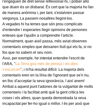
l'engeguen de dret sense reflexionar-hi, i potser allò
que diuen és un disbarat. És cert que la majoria ho fan
de manera anònima i, per tant, s'estalvien passar
vergonya. La passem nosaltres llegint-los.
A vegades hi ha temes que són prou complicats
d'entendre i esperaries llegir opinions de persones
enteses que t'ajudin a comprendre l'article.
Normalment, quan això passa, més aviat observes
comentaris ximples que deixarien lluït qui els fa, si no
fos que no sabem el seu nom.
Avui, per exemple, he intentat entendre l'escrit de
l'ARA, "
La Terra gira més de pressa i els dies
s'escurcen
", i m'ha resultat difícil. La majoria dels
comentaris eren en la línia de l'ignorant que se'n riu,
en lloc d'acceptar la seva ignorància. I així anem!
Arribat a aquest punt t'adones de la vulgaritat de molts
comentaris i la facilitat amb què la gent critica les
coses i els altres, quan queda demostrada la seva
incapacitat per fer-ho igual o millor. I és per això que