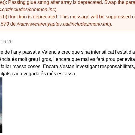
de(): Passing glue string after array is deprecated. Swap the pa
.cat/includes/common.inc
).
ach() function is deprecated. This message will be suppressed on
a
579
de
/var/www/arenyautes.cat/includes/menu.inc
).
 16:26
de l'any passat a València crec que s'ha intensificat l'estat d'
ncia és molt greu i gros, i encara que mai es farà prou per evit
allar massa coses. Encara s'estan investigant responsabilitats,
 jutjats cada vegada és més escassa.