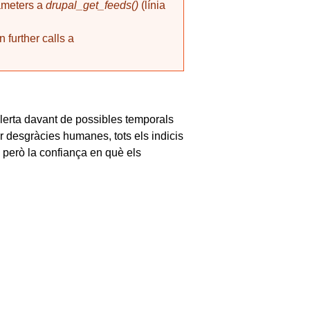
rameters a
drupal_get_feeds()
(línia
 further calls a
alerta davant de possibles temporals
ar desgràcies humanes, tots els indicis
 però la confiança en què els