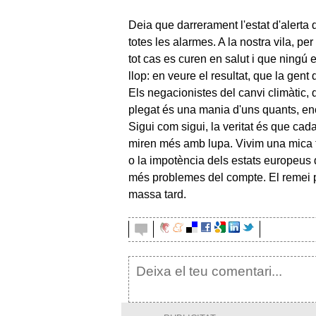
Deia que darrerament l'estat d'alert
totes les alarmes. A la nostra vila, p
tot cas es curen en salut i que ningú e
llop: en veure el resultat, que la gent 
Els negacionistes del canvi climàtic, 
plegat és una mania d'uns quants, en
Sigui com sigui, la veritat és que c
miren més amb lupa. Vivim una mica te
o la impotència dels estats europeus d
més problemes del compte. El remei po
massa tard.