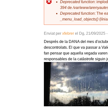
l
Deprecated function
: implo
394
de
/var/www/arenyautes
Missatge d'error
Deprecated function
: The e
_menu_load_objects()
(líni
Enviat per
xfebrer
el
Dg, 21/09/2025 -
Després de la DANA del mes d'octubre 
descontrolats. El que va passar a Valè
fan pensar que aquella vegada varen f
responsables de la catàstrofe siguin