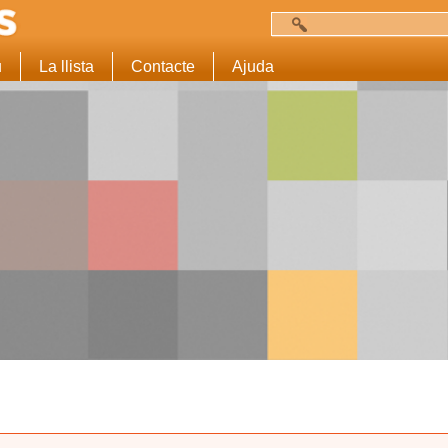
Cerca
Formulari de c
u
La llista
Contacte
Ajuda