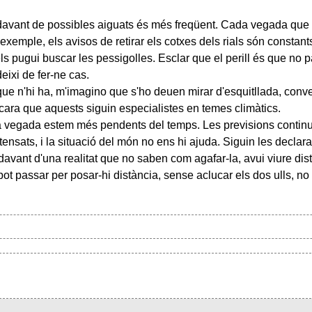
a davant de possibles aiguats és més freqüent. Cada vegada qu
er exemple, els avisos de retirar els cotxes dels rials són consta
ls pugui buscar les pessigolles. Esclar que el perill és que no p
deixi de fer-ne cas.
que n'hi ha, m'imagino que s'ho deuen mirar d'esquitllada, conve
cara que aquests siguin especialistes en temes climàtics.
ada vegada estem més pendents del temps. Les previsions continu
nsats, i la situació del món no ens hi ajuda. Siguin les declar
avant d'una realitat que no saben com agafar-la, avui viure distre
t passar per posar-hi distància, sense aclucar els dos ulls, n