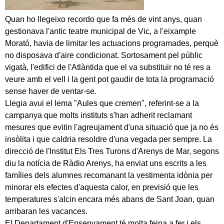
Quan ho llegeixo recordo que fa més de vint anys, quan
gestionava l'antic teatre municipal de Vic, a l'eixample
Morató, havia de limitar les actuacions programades, perquè
no disposava d'aire condicionat. Sortosament pel públic
vigatà, l'edifici de l'Atlàntida que el va substituir no té res a
veure amb el vell i la gent pot gaudir de tota la programació
sense haver de ventar-se.
Llegia avui el lema "Aules que cremen", referint-se a la
campanya que molts instituts s'han adherit reclamant
mesures que evitin l'agreujament d'una situació que ja no és
insòlita i que caldria resoldre d'una vegada per sempre. La
direcció de l'Institut Els Tres Turons d'Arenys de Mar, segons
diu la notícia de Ràdio Arenys, ha enviat uns escrits a les
famílies dels alumnes recomanant la vestimenta idònia per
minorar els efectes d'aquesta calor, en previsió que les
temperatures s'alcin encara més abans de Sant Joan, quan
arribaran les vacances.
El Departament d'Ensenyament té molta feina a fer i els