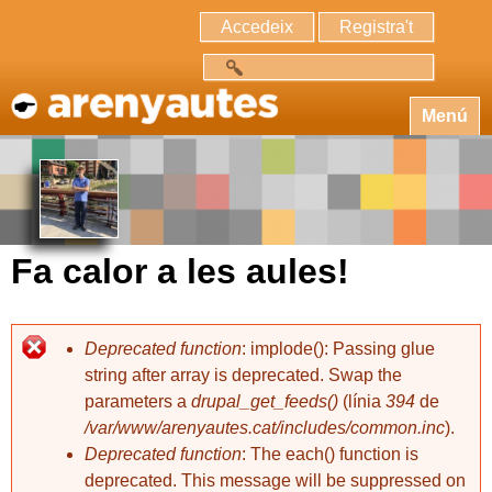
Accedeix
Registra't
Cerca
Menú
Fa calor a les aules!
Deprecated function
: implode(): Passing glue
string after array is deprecated. Swap the
parameters a
drupal_get_feeds()
(línia
394
de
/var/www/arenyautes.cat/includes/common.inc
).
Deprecated function
: The each() function is
deprecated. This message will be suppressed on