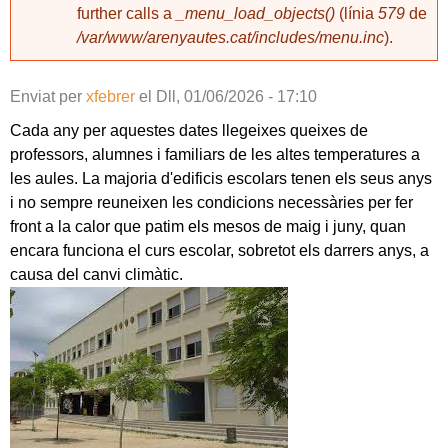
further calls a
_menu_load_objects()
(línia
579
de
/var/www/arenyautes.cat/includes/menu.inc
).
Enviat per
xfebrer
el
Dll, 01/06/2026 - 17:10
Cada any per aquestes dates llegeixes queixes de
professors, alumnes i familiars de les altes temperatures a
les aules. La majoria d'edificis escolars tenen els seus anys
i no sempre reuneixen les condicions necessàries per fer
front a la calor que patim els mesos de maig i juny, quan
encara funciona el curs escolar, sobretot els darrers anys, a
causa del canvi climàtic.