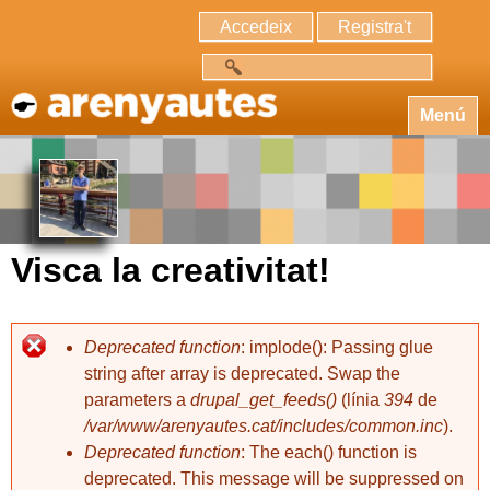
Accedeix
Registra't
Cerca
Menú
Visca la creativitat!
Deprecated function
: implode(): Passing glue
string after array is deprecated. Swap the
parameters a
drupal_get_feeds()
(línia
394
de
/var/www/arenyautes.cat/includes/common.inc
).
Deprecated function
: The each() function is
deprecated. This message will be suppressed on