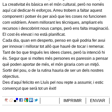
La creativitat és bàsica en el món cultural, però no només
aquí cal dedicar-hi esforços. Arreu trobem a faltar aquest
component i potser és per això que les coses no funcionen
com voldríem. Anem millorant les tècniques, ampliant els
recursos i descobrint nous camps, però ens falta imaginació.
El cost és elevat i no està planificat.
Cada dia, quan em desperto, penso en què podria fer avui
per innovar i millorar tot allò que hauré de tocar i remenar.
Tant de bo que tingués les idees clares, però la intenció hi
és. Segur que si moltes més persones es paressin a pensar
què poden aportar de més, el món giraria com un mitjó.
Sortir del pou, o de la rutina hauria de ser un dels nostres
objectius.
Des d'aquí felicito en Lluís pel nou repte a assumir, i estic
convençut que serà tot un èxit!
IMPRIMIR
ENVIAR