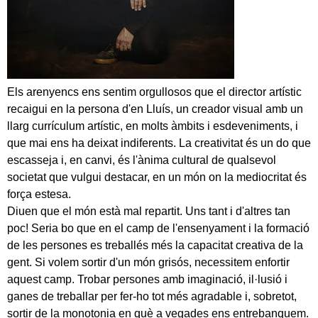
Els arenyencs ens sentim orgullosos que el director artístic
recaigui en la persona d'en Lluís, un creador visual amb un
llarg currículum artístic, en molts àmbits i esdeveniments, i
que mai ens ha deixat indiferents. La creativitat és un do que
escasseja i, en canvi, és l'ànima cultural de qualsevol
societat que vulgui destacar, en un món on la mediocritat és
força estesa.
Diuen que el món està mal repartit. Uns tant i d'altres tan
poc! Seria bo que en el camp de l'ensenyament i la formació
de les persones es treballés més la capacitat creativa de la
gent. Si volem sortir d'un món grisós, necessitem enfortir
aquest camp. Trobar persones amb imaginació, il·lusió i
ganes de treballar per fer-ho tot més agradable i, sobretot,
sortir de la monotonia en què a vegades ens entrebanquem.