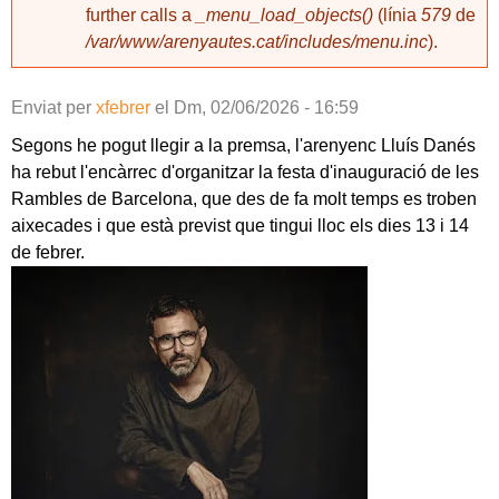
further calls a
_menu_load_objects()
(línia
579
de
/var/www/arenyautes.cat/includes/menu.inc
).
Enviat per
xfebrer
el
Dm, 02/06/2026 - 16:59
Segons he pogut llegir a la premsa, l'arenyenc Lluís Danés
ha rebut l'encàrrec d'organitzar la festa d'inauguració de les
Rambles de Barcelona, que des de fa molt temps es troben
aixecades i que està previst que tingui lloc els dies 13 i 14
de febrer.