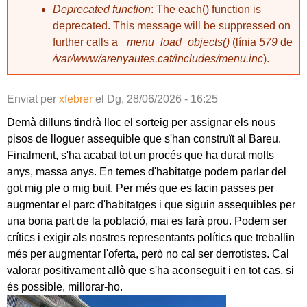
Deprecated function
: The each() function is
deprecated. This message will be suppressed on
further calls a
_menu_load_objects()
(línia
579
de
/var/www/arenyautes.cat/includes/menu.inc
).
Enviat per
xfebrer
el
Dg, 28/06/2026 - 16:25
Demà dilluns tindrà lloc el sorteig per assignar els nous
pisos de lloguer assequible que s'han construït al Bareu.
Finalment, s'ha acabat tot un procés que ha durat molts
anys, massa anys. En temes d'habitatge podem parlar del
got mig ple o mig buit. Per més que es facin passes per
augmentar el parc d'habitatges i que siguin assequibles per
una bona part de la població, mai es farà prou. Podem ser
crítics i exigir als nostres representants polítics que treballin
més per augmentar l'oferta, però no cal ser derrotistes. Cal
valorar positivament allò que s'ha aconseguit i en tot cas, si
és possible, millorar-ho.