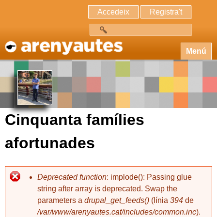
Accedeix
Registra't
Cerca
Menú
Cinquanta famílies
afortunades
Deprecated function
: implode(): Passing glue
string after array is deprecated. Swap the
parameters a
drupal_get_feeds()
(línia
394
de
/var/www/arenyautes.cat/includes/common.inc
).