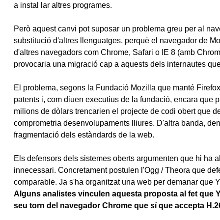
a instal lar altres programes.
Però aquest canvi pot suposar un problema greu per al nave
substitució d'altres llenguatges, perquè el navegador de Mo
d'altres navegadors com Chrome, Safari o IE 8 (amb Chrome 
provocaria una migració cap a aquests dels internautes que 
El problema, segons la Fundació Mozilla que manté Firefox,
patents i, com diuen executius de la fundació, encara que p
milions de dòlars trencarien el projecte de codi obert que de
comprometria desenvolupaments lliures. D'altra banda, den
fragmentació dels estàndards de la web.
Els defensors dels sistemes oberts argumenten que hi ha al
innecessari. Concretament postulen l'Ogg / Theora que defe
comparable. Ja s'ha organitzat una web per demanar que 
Alguns analistes vinculen aquesta proposta al fet que 
seu torn del navegador Chrome que sí que accepta H.2