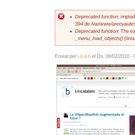
l
Deprecated function
: implo
394
de
/var/www/arenyautes
Missatge d'error
Deprecated function
: The e
_menu_load_objects()
(líni
Enviat per
j o a n
el
Ds, 06/02/2010 - 
Captura-2.png