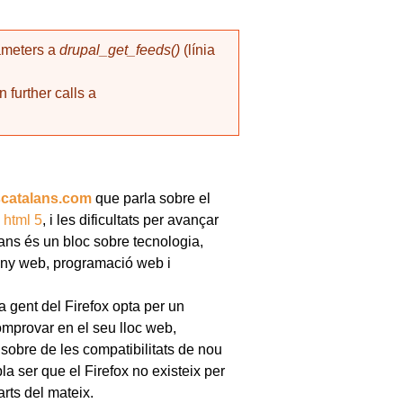
rameters a
drupal_get_feeds()
(línia
 further calls a
scatalans.com
que parla sobre el
d
html 5
, i les dificultats per avançar
ans és un bloc sobre tecnologia,
seny web, programació web i
la gent del Firefox opta per un
mprovar en el seu lloc web,
sobre de les compatibilitats de nou
a ser que el Firefox no existeix per
rts del mateix.