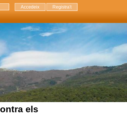
Accedeix
Registra't
erca
ontra els