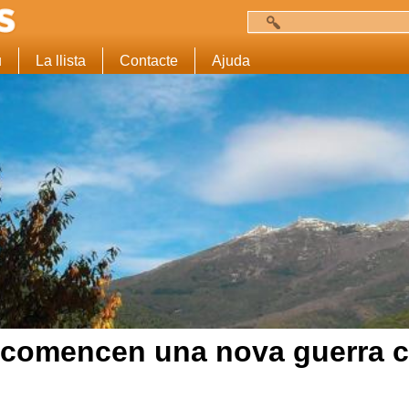
Cerca
Formulari de c
u
La llista
Contacte
Ajuda
 comencen una nova guerra c