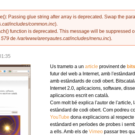
de(): Passing glue string after array is deprecated. Swap the pa
.cat/includes/common.inc
).
ach() function is deprecated. This message will be suppressed on
a
579
de
/var/www/arenyautes.cat/includes/menu.inc
).
01:35
Us trameto a un
article
provinent de
bit
futur del web a Internet, amb l'estàndar
amb estàndards de codi obert. Bitscatal
Internet 2.0, aplicacions, software, dis
aplicacions escrit en català.
Com molt bé explica l'autor de l'article, 
estàndard de codi obert. Com podreu co
YouTube
dona explicacions al respecte 
estàndard en períodes de probes i sembl
a ells. Amb els de
Vimeo
passar tres qua