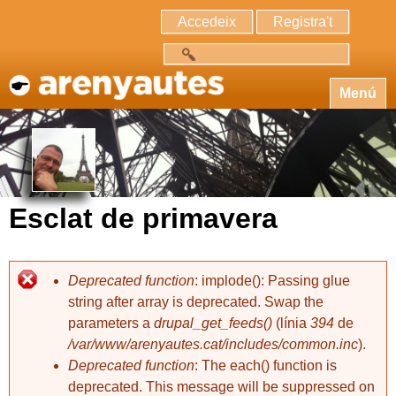
Accedeix
Registra't
Cerca
Menú
Esclat de primavera
Deprecated function
: implode(): Passing glue
string after array is deprecated. Swap the
parameters a
drupal_get_feeds()
(línia
394
de
/var/www/arenyautes.cat/includes/common.inc
).
Deprecated function
: The each() function is
deprecated. This message will be suppressed on