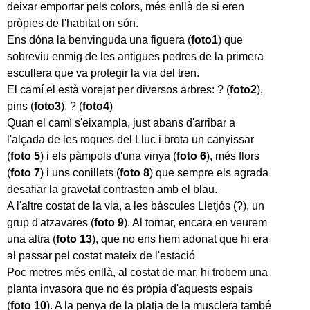
deixar emportar pels colors, més enllà de si eren
pròpies de l'habitat on són.
Ens dóna la benvinguda una figuera (
foto1
) que
sobreviu enmig de les antigues pedres de la primera
escullera que va protegir la via del tren.
El camí el està vorejat per diversos arbres: ? (
foto2
),
pins (
foto3
), ? (
foto4
)
Quan el camí s'eixampla, just abans d'arribar a
l'alçada de les roques del Lluc i brota un canyissar
(
foto 5
) i els pàmpols d'una vinya (
foto 6
), més flors
(
foto 7
) i uns conillets (
foto 8
) que sempre els agrada
desafiar la gravetat contrasten amb el blau.
A l'altre costat de la via, a les bàscules Lletjós (?), un
grup d'atzavares (
foto 9
). Al tornar, encara en veurem
una altra (
foto 13
), que no ens hem adonat que hi era
al passar pel costat mateix de l'estació
Poc metres més enllà, al costat de mar, hi trobem una
planta invasora que no és pròpia d'aquests espais
(
foto 10
). A la penya de la platja de la musclera també