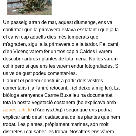
Un passeig arran de mar, aquest diumenge, ens va
confirmar que la primavera estava esclatant i que ja fa
el canvi cap aquells dies més temperats que
m'agraden, sigui a la primavera o a la tardor. Pel camí
d'en Vicenç varem fer un tros cap a Caldes i varem
descobrir arbres i plantes de tota mena. No les varem
collir però si que ens les varem endur fotografiades. Si
us ve de gust podeu comentar-les.
L'apunt el podem construir a partir dels vostres
comentaris i ja l'aniré retocant... (el deixo a mig fer). La
biòloga arenyenca Carme Buxalleu ha documentat
tota la nostra vegetació costanera (ho explicava amb
aquest article
d'Arenys.Org) i segur que ens podria
explicar amb detall cadascuna de les plantes que hem
trobat. Les plantes, pròpiament marines, són molt
discretes i cal saber-les trobar. Nosaltres ens vàrem