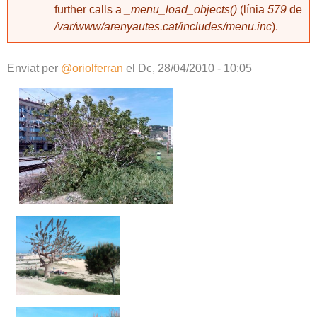
further calls a
_menu_load_objects()
(línia
579
de
/var/www/arenyautes.cat/includes/menu.inc
).
Enviat per
@oriolferran
el
Dc, 28/04/2010 - 10:05