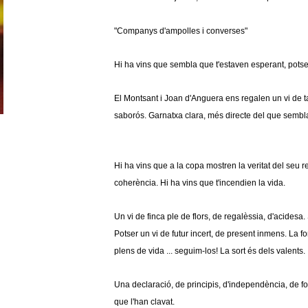
"Companys d'ampolles i converses"
Hi ha vins que sembla que t'estaven esperant, potse
El Montsant i Joan d'Anguera ens regalen un vi de tan
saborós. Garnatxa clara, més directe del que sembl
Hi ha vins que a la copa mostren la veritat del seu 
coherència. Hi ha vins que t'incendien la vida.
Un vi de finca ple de flors, de regalèssia, d'acidesa.
Potser un vi de futur incert, de present inmens. La f
plens de vida ... seguim-los! La sort és dels valents.
Una declaració, de principis, d'independència, de f
que l'han clavat.