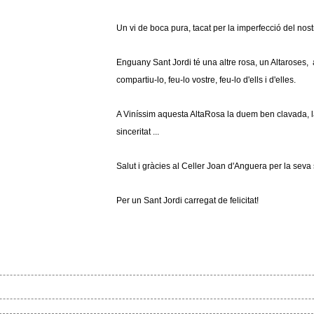
Un vi de boca pura, tacat per la imperfecció del nost
Enguany Sant Jordi té una altre rosa, un Altaroses, 
compartiu-lo, feu-lo vostre, feu-lo d'ells i d'elles.
A Viníssim aquesta AltaRosa la duem ben clavada, l
sinceritat ...
Salut i gràcies al Celler Joan d'Anguera per la seva s
Per un Sant Jordi carregat de felicitat!