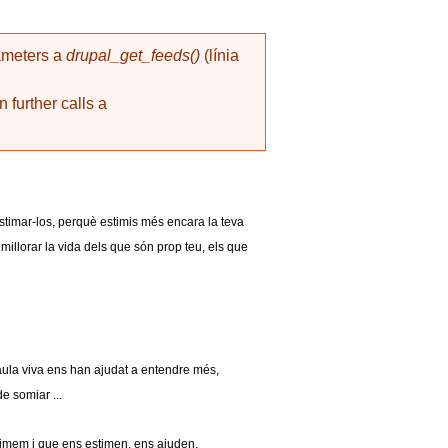
rameters a
drupal_get_feeds()
(línia
 further calls a
stimar-los, perquè estimis més encara la teva
millorar la vida dels que són prop teu, els que
paraula viva ens han ajudat a entendre més,
de somiar ...
estimem i que ens estimen, ens ajuden.