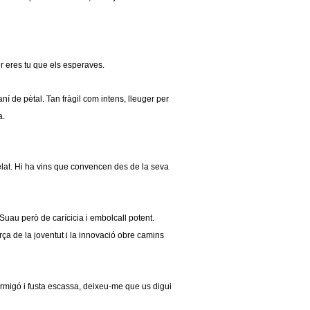
r eres tu que els esperaves.
í de pètal. Tan fràgil com intens, lleuger per
a.
relat. Hi ha vins que convencen des de la seva
 Suau però de carícicia i embolcall potent.
orça de la joventut i la innovació obre camins
ormigó i fusta escassa, deixeu-me que us digui