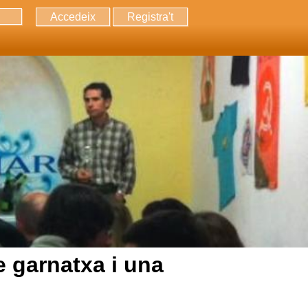
Accedeix
Registra't
erca
e garnatxa i una