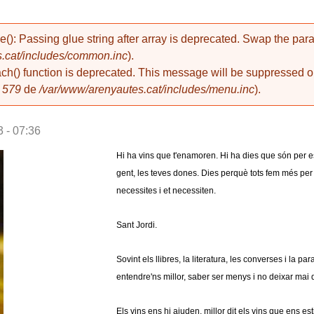
de(): Passing glue string after array is deprecated. Swap the pa
.cat/includes/common.inc
).
ach() function is deprecated. This message will be suppressed on
a
579
de
/var/www/arenyautes.cat/includes/menu.inc
).
 - 07:36
Hi ha vins que t'enamoren. Hi ha dies que són per e
gent, les teves dones. Dies perquè tots fem més per 
necessites i et necessiten.
Sant Jordi.
Sovint els llibres, la literatura, les converses i la 
entendre'ns millor, saber ser menys i no deixar mai 
Els vins ens hi ajuden, millor dit els vins que ens 