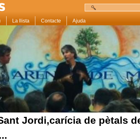
Cerca
Formulari de c
u
La llista
Contacte
Ajuda
ant Jordi,carícia de pètals d
..