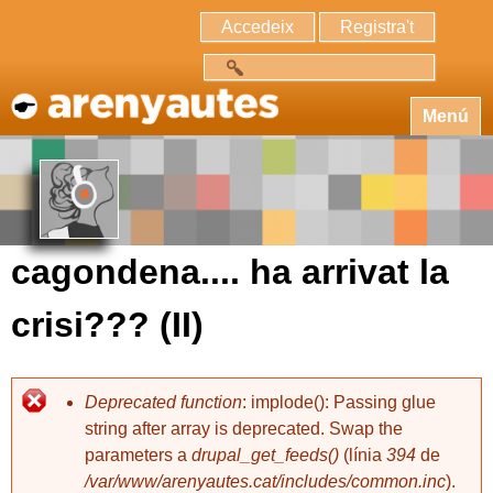
Accedeix
Registra't
Cerca
Menú
cagondena.... ha arrivat la
crisi??? (II)
Deprecated function
: implode(): Passing glue
string after array is deprecated. Swap the
parameters a
drupal_get_feeds()
(línia
394
de
/var/www/arenyautes.cat/includes/common.inc
).