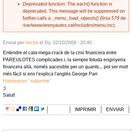
Deprecated function
: The each() function is
deprecated. This message will be suppressed on
further calls a
_menu_load_objects()
(línia
579
de
/var/www/arenyautes.cat/includes/menu.inc
).
Enviat per
hector
el
Dij, 02/10/2008 - 20:40
Entendre el cata-mega-crack de la crisi financera entre
PAREULOTES complicades i, la sempre fotuda enginyeria
financera allà, només aacesible per un quants... pot ser molt
més fàcil si ens l'explica l'anglés George Parr
Hipoteques "subprime"
:)
Salut!
IMPRIMIR
ENVIAR