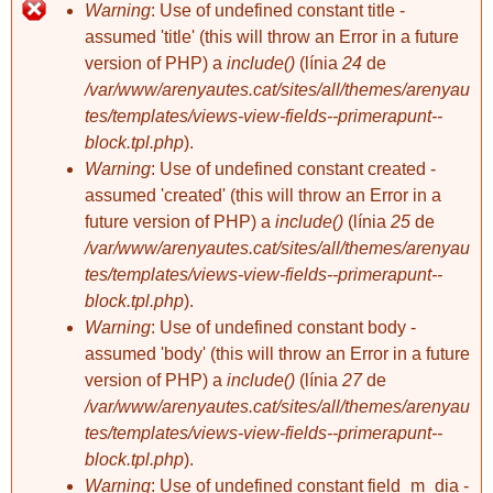
la nova ortodoxia
cagondena.... ha
no se tratan las
Warning
: Use of undefined constant title -
liberal...
arrivat la crisi???
raíces, si persisten
assumed 'title' (this will throw an Error in a future
(II)
las causas,
version of PHP) a
include()
(línia
24
de
PAUL KRUGMAN
producen las
/var/www/arenyautes.cat/sites/all/themes/arenyau
19/10/2008
Entendre el cata-
mismas
mega-crack de la
consecuencias.
tes/templates/views-view-fields--primerapunt--
hector
hector
La historia del
crisi financera entre
la nova ortodoxia
cagondena.... ha
block.tpl.php
).
pensamiento
PAREULOTES
¿Pero de qué
liberal...
arrivat la crisi???
Warning
: Use of undefined constant created -
económico en el
complicades i, la
sistema hablamos?
(II)
assumed 'created' (this will throw an Error in a
siglo XX es algo
sempre fotuda
Muchos dirían
parecida a la del
enginyeria
capitalismo, pero
future version of PHP) a
include()
(línia
25
de
cristianismo en el
financera allà,
eso es poco útil
/var/www/arenyautes.cat/sites/all/themes/arenyau
cagondena.... ha
XVI. Hasta que
només aacesible
pues hay muchos
tes/templates/views-view-fields--primerapunt--
arrivat la crisi???
John Maynard
per un quants... pot
capitalismos. Hay
Keynes publicó su
block.tpl.php
).
ser molt més fàcil
que partir de lo que
Hola hola!!
Teoría general de la
si ens l'explica
se vive como crisis
Warning
: Use of undefined constant body -
ocupación, el
l'anglés George
para entender que
assumed 'body' (this will throw an Error in a future
interés y el dinero
Parr
no es una patología
Molt bé... sembla
hector
hector
version of PHP) a
include()
(línia
27
de
en 1936, la ciencia
del sistema sino el
que per fi ha arrivat
40 + 25 = ¿?¿?¿?
cagondena.... ha
2 comentaris
económica -al
/var/www/arenyautes.cat/sites/all/themes/arenyau
resultado de este
de veritat.
arrivat la crisi???
la
crisi
Hipoteques
menos en el mundo
capitalismo. Es
O no? Recordo fa
tes/templates/views-view-fields--primerapunt--
"subprime"
anglosajón- estaba
más, la crítica se
uns quants
block.tpl.php
).
completamente
extiende a la
mesos que certs
:)
Warning
: Use of undefined constant field_m_dia -
dominada por la
gestión política. Y
comerciants ho