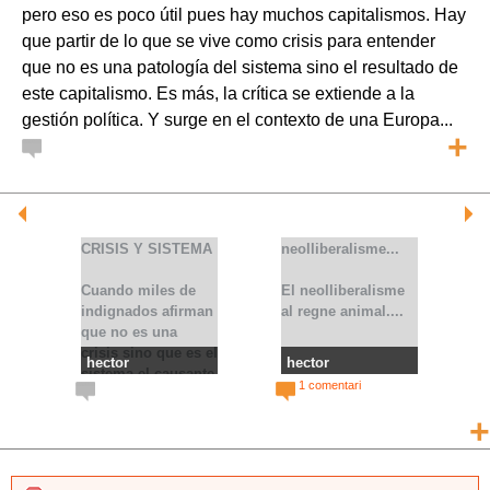
pero eso es poco útil pues hay muchos capitalismos. Hay
que partir de lo que se vive como crisis para entender
que no es una patología del sistema sino el resultado de
este capitalismo. Es más, la crítica se extiende a la
gestión política. Y surge en el contexto de una Europa...
+
CRISIS Y SISTEMA
neolliberalisme...
Cuando miles de
El neolliberalisme
indignados afirman
al regne animal....
que no es una
crisis sino que es el
hector
hector
sistema el causante
CRISIS Y
neolliberalisme...
1 comentari
de los múltiples
SISTEMA
problemas que nos
+
aquejan están
diciendo algo tan
básico como que si