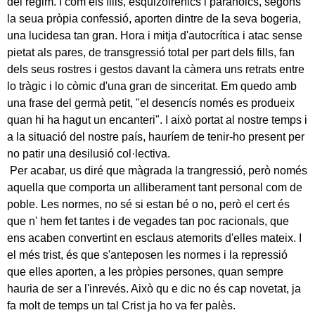
del règim. I com els fills, esquizofrènics i paranoics, segons
la seua pròpia confessió, aporten dintre de la seva bogeria,
una lucidesa tan gran. Hora i mitja d'autocrítica i atac sense
pietat als pares, de transgressió total per part dels fills, fan
dels seus rostres i gestos davant la càmera uns retrats entre
lo tràgic i lo còmic d'una gran de sinceritat. Em quedo amb
una frase del germà petit, "el desencís només es produeix
quan hi ha hagut un encanteri". I això portat al nostre temps i
a la situació del nostre país, hauríem de tenir-ho present per
no patir una desilusió col·lectiva.
Per acabar, us diré que màgrada la trangressió, però només
aquella que comporta un alliberament tant personal com de
poble. Les normes, no sé si estan bé o no, però el cert és
que n' hem fet tantes i de vegades tan poc racionals, que
ens acaben convertint en esclaus atemorits d'elles mateix. I
el més trist, és que s'anteposen les normes i la repressió
que elles aporten, a les pròpies persones, quan sempre
hauria de ser a l'inrevés. Això qu e dic no és cap novetat, ja
fa molt de temps un tal Crist ja ho va fer palès.