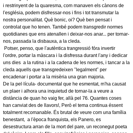
i restrinyent de la quaresma, com manaven els cànons de
l'església, podem disfressar-nos i fins i tot transmutar la
nostra personalitat. Què bonic, oi? Què ben pensat i
controlat que ho tenen. També podem transgredir normes
quotidianes que ens atenallen i deixar-nos anar... per tornar-
nos, passada la disbauxa, a la cleda.
Potser, penso, que l'autèntica trangressió fóra invertir
l'ordre, portar la màscara i la disfressa durant l'any i dedicar
uns dies a la rutina i a la cadena de les normes, i tancar a la
cleda aquells que transgredeixen "legalment" per
encadenar i portar a la misèria una gran majoria.
De la pel·lícula- documental que he esmentat, m'ha causat
un plaer i alhora una inquietud de tornar-la a veure a
distància de quan ho vaig fer, allà pel 76. Quantes coses
han canviat des de llavors!, Però el tema continua éssent
totalment recomanable. És brutal de veure com una família
benestant, a l'època franquista, els Panero, es
desestructura arran de la mort del pare, un reconegut poeta