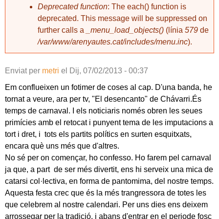
Deprecated function
: The each() function is
deprecated. This message will be suppressed on
further calls a
_menu_load_objects()
(línia
579
de
/var/www/arenyautes.cat/includes/menu.inc
).
Enviat per
metri
el
Dij, 07/02/2013 - 00:37
Em conflueixen un fotimer de coses al cap. D'una banda, he
tornat a veure, ara per tv, "El desencanto" de Chávarri.És
temps de carnaval. I els noticiaris només obren les seues
primícies amb el retocat i punyent tema de les imputacions a
tort i dret, i tots els partits polítics en surten esquitxats,
encara què uns més que d'altres.
No sé per on començar, ho confesso. Ho farem pel carnaval
ja que, a part de ser més divertit, ens hi serveix una mica de
catarsi col·lectiva, en forma de pantomima, del nostre temps.
Aquesta festa crec que és la més trangressora de totes les
que celebrem al nostre calendari. Per uns dies ens deixem
arrossegar per la tradició, i abans d'entrar en el periode fosc