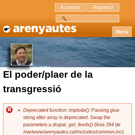
Accedeix
Registra't
Cerca
Menú
El poder/plaer de la
transgressió
Deprecated function
: implode(): Passing glue
string after array is deprecated. Swap the
parameters a
drupal_get_feeds()
(línia
394
de
/var/www/arenyautes.cat/includes/common.inc
).