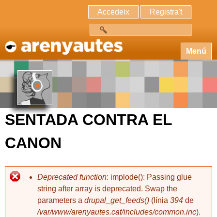
Accedeix
Registra't
Cerca
Menú
SENTADA CONTRA EL
CANON
Deprecated function
: implode(): Passing glue
string after array is deprecated. Swap the
parameters a
drupal_get_feeds()
(línia
394
de
/var/www/arenyautes.cat/includes/common.inc
).