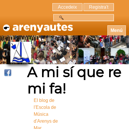
Accedeix
Registra't
Cerca
Menú
A mi sí que re
mi fa!
El blog de
l'Escola de
Música
d'Arenys de
Mar