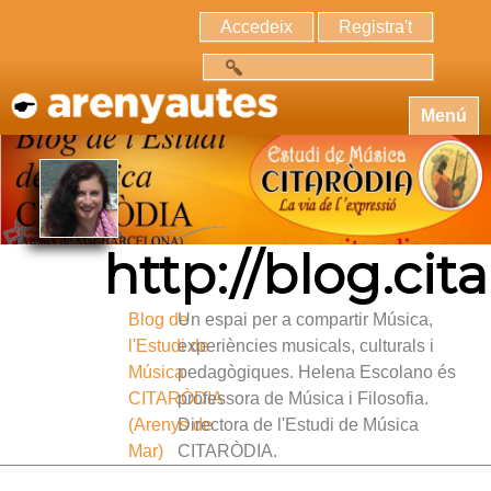
Accedeix
Registra't
Cerca
Menú
http://blog.cita
Blog de
Un espai per a compartir Música,
l'Estudi de
experiències musicals, culturals i
Música
pedagògiques. Helena Escolano és
CITARÒDIA
professora de Música i Filosofia.
(Arenys de
Directora de l'Estudi de Música
Mar)
CITARÒDIA.