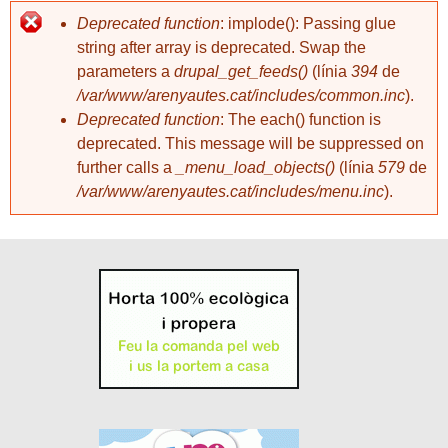
Deprecated function
: implode(): Passing glue
string after array is deprecated. Swap the
parameters a
drupal_get_feeds()
(línia
394
de
/var/www/arenyautes.cat/includes/common.inc
).
Deprecated function
: The each() function is
deprecated. This message will be suppressed on
further calls a
_menu_load_objects()
(línia
579
de
/var/www/arenyautes.cat/includes/menu.inc
).