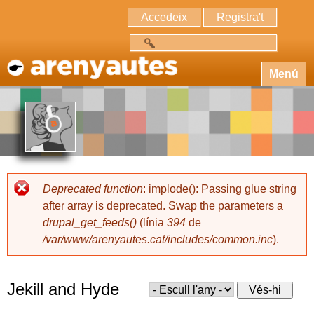
Accedeix
Registra't
Cerca
Menú
Deprecated function
: implode(): Passing glue string
after array is deprecated. Swap the parameters a
drupal_get_feeds()
(línia
394
de
/var/www/arenyautes.cat/includes/common.inc
).
Jekill and Hyde